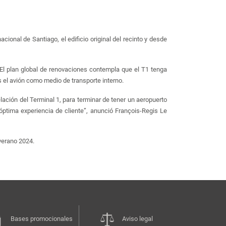
ional de Santiago, el edificio original del recinto y desde
 El plan global de renovaciones contempla que el T1 tenga
 el avión como medio de transporte interno.
lación del Terminal 1, para terminar de tener un aeropuerto
óptima experiencia de cliente”, anunció François-Regis Le
verano 2024.
Bases promocionales
Aviso legal