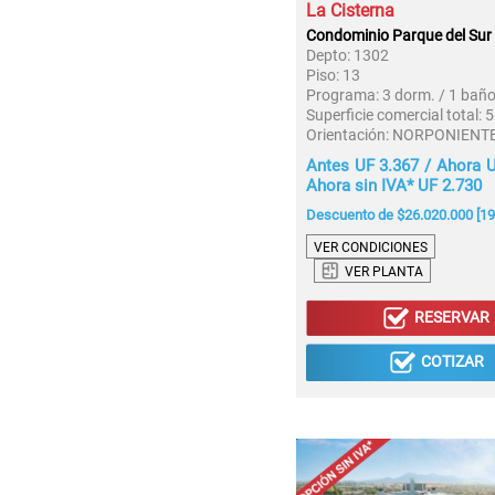
La Cisterna
Condominio Parque del Sur 
Depto:
1302
Piso:
13
Programa:
3 dorm. / 1 bañ
Superficie comercial total:
5
Orientación:
NORPONIENT
Antes UF 3.367 / Ahora U
Ahora sin IVA* UF 2.730
Descuento de $26.020.000 [1
VER CONDICIONES
VER PLANTA
RESERVAR
COTIZAR