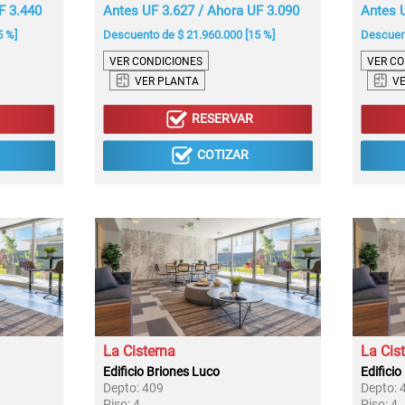
F 3.440
Antes UF 3.627 / Ahora UF 3.090
Antes U
5 %]
Descuento de $ 21.960.000 [15 %]
Descuent
VER CONDICIONES
VER CO
VER PLANTA
V
RESERVAR
COTIZAR
La Cisterna
La Cis
Edificio Briones Luco
Edifici
Depto:
409
Depto:
Piso:
4
Piso:
4