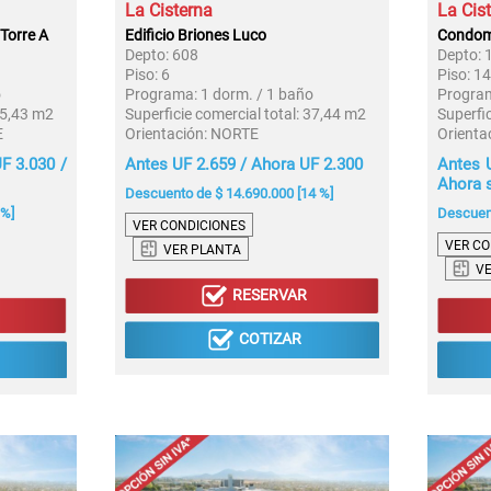
La Cisterna
La Cis
Torre A
Edificio Briones Luco
Condomi
Depto:
608
Depto:
Piso:
6
Piso:
14
o
Programa:
1 dorm. / 1 baño
Progra
5,43 m2
Superficie comercial total:
37,44 m2
Superfic
E
Orientación:
NORTE
Orienta
F 3.030 /
Antes UF 2.659 / Ahora UF 2.300
Antes 
Ahora s
Descuento de $ 14.690.000 [14 %]
9%]
Descuen
VER CONDICIONES
VER CO
VER PLANTA
V
RESERVAR
COTIZAR