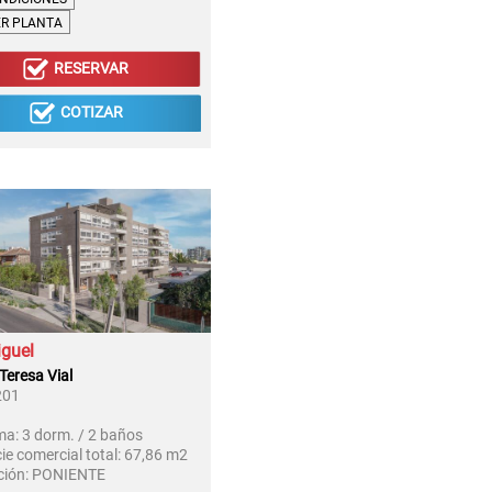
ER PLANTA
RESERVAR
COTIZAR
guel
 Teresa Vial
201
ma:
3 dorm. / 2 baños
ie comercial total:
67,86 m2
ción:
PONIENTE