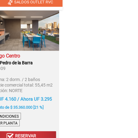
SALDOS OUTLET RVC
go Centro
 Pedro de la Barra
309
ma:
2 dorm. / 2 baños
ie comercial total:
55,45 m2
ción:
NORTE
F 4.160 / Ahora UF 3.295
o de $ 35.360.000 [21 %]
NDICIONES
ER PLANTA
RESERVAR