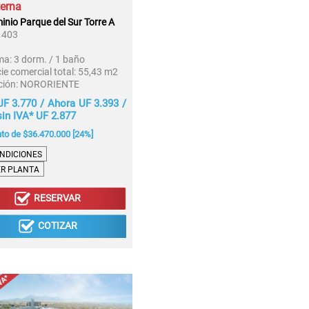
terna
nio Parque del Sur Torre A
1403
ma:
3 dorm. / 1 baño
ie comercial total:
55,43 m2
ción:
NORORIENTE
UF 3.770 / Ahora UF 3.393 /
in IVA* UF 2.877
to de $36.470.000 [24%]
NDICIONES
ER PLANTA
RESERVAR
COTIZAR