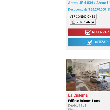
Antes UF 4.034 / Ahora U
Descuento de $ 24.270.000 [1
VER CONDICIONES
VER PLANTA
RESERVAR
COTIZAR
La Cisterna
Edificio Briones Luco
Depto:
1101
Piso:
11