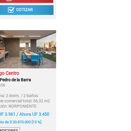
COTIZAR
go Centro
 Pedro de la Barra
406
ma:
2 dorm. / 2 baños
ie comercial total:
56,32 m2
ción:
NORPONIENTE
F 3.961 / Ahora UF 3.450
o de $ 20.870.000 [13 %]
NDICIONES