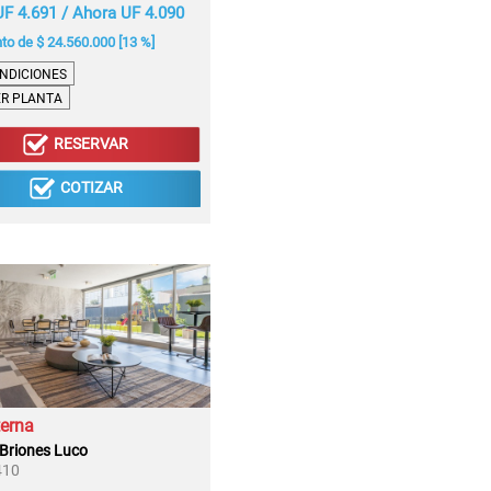
F 4.691 / Ahora UF 4.090
o de $ 24.560.000 [13 %]
NDICIONES
ER PLANTA
RESERVAR
COTIZAR
terna
o Briones Luco
410