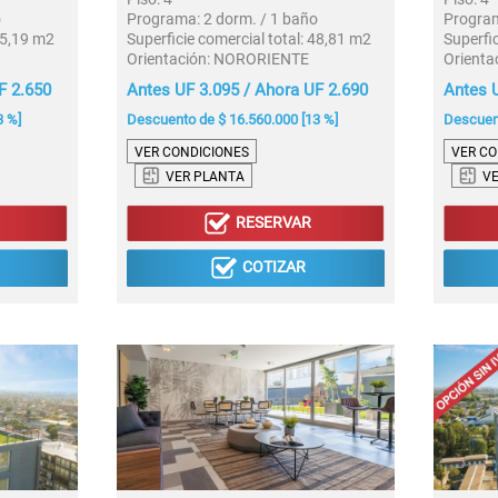
o
Programa:
2 dorm. / 1 baño
Progra
5,19 m2
Superficie comercial total:
48,81 m2
Superfic
Orientación:
NORORIENTE
Orienta
F 2.650
Antes UF 3.095 / Ahora UF 2.690
Antes U
3 %]
Descuento de $ 16.560.000 [13 %]
Descuent
VER CONDICIONES
VER CO
VER PLANTA
V
RESERVAR
COTIZAR