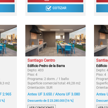
COTIZAR
Santiago Centro
Santia
Edificio Pedro de la Barra
Edificio
Depto:
403
Depto:
Piso:
4
Piso:
4
o
Programa:
2 dorm. / 1 baño
Progra
9,3 m2
Superficie comercial total:
49,28 m2
Superfic
Orientación:
SUR
Orienta
F 2.965
Antes UF 3.650 / Ahora UF 3.080
Antes U
5 %]
Descuento de $ 23.280.000 [16 %]
Descuent
VER CONDICIONES
VER CO