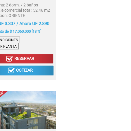
ma:
2 dorm. / 2 baños
ie comercial total:
52,46 m2
ción:
ORIENTE
F 3.307 / Ahora UF 2.890
o de $ 17.060.000 [13 %]
NDICIONES
ER PLANTA
RESERVAR
COTIZAR