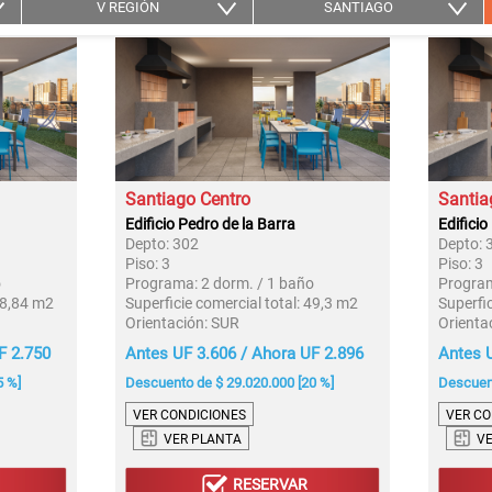
V REGIÓN
SANTIAGO
Santiago Centro
Santia
Edificio Pedro de la Barra
Edificio
Depto:
302
Depto:
Piso:
3
Piso:
3
o
Programa:
2 dorm. / 1 baño
Progra
8,84 m2
Superficie comercial total:
49,3 m2
Superfic
Orientación:
SUR
Orienta
F 2.750
Antes UF 3.606 / Ahora UF 2.896
Antes U
5 %]
Descuento de $ 29.020.000 [20 %]
Descuent
VER CONDICIONES
VER CO
VER PLANTA
V
RESERVAR