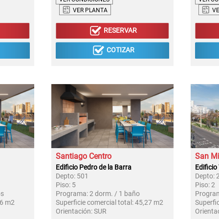
VER PLANTA
V
RESERVAR
COTIZAR
Santiago Centro
San Mi
Edificio Pedro de la Barra
Edificio
Depto:
501
Depto:
Piso:
5
Piso:
2
os
Programa:
2 dorm. / 1 baño
Progra
6 m2
Superficie comercial total:
45,27 m2
Superfic
Orientación:
SUR
Orienta