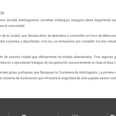
os
o alcalde antofagastino Jonathan Velásquez inauguró obras largamente espe
ara la comunidad.
e de la ciudad, que llevaba años de abandono y convertido en foco de delincuen
ibir a jóvenes y deportistas. A la vez, se restauraron por completo los tres mira
orte de nuestra ciudad que últimamente ha estado abandonado. Tras algunas g
a idea es ir ejecutando trabajos de recuperación sucesivamente en toda el área c
rmes grúas portuarias que flanquean la Costanera de Antofagasta. La primera en
 sistema de iluminación que reforzará la seguridad de este popular paseo cost