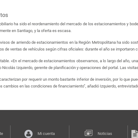
ntos
mobiliario ha sido el reordenamiento del mercado de los estacionamientos y bo
mente en Santiago, y la oferta es escasa.
de avisos de arriendo de estacionamientos en la Región Metropolitana ha sido s
os de ventas de vehículos según cifras oficiales: durante el año se importaron 
able. «En el mercado de estacionamientos observamos, a lo largo del año, una 
o Nicolás Izquierdo, gerente de planificación y operaciones del portal. Las visita
racterizan por requerir un monto bastante inferior de inversión, por lo que pu
os cambios en las condiciones de financiamiento”, añadió Izquierdo, entrevistad
te
Mi cuenta
Noticias