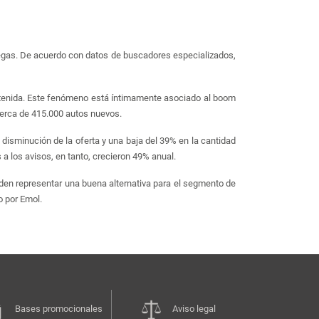
degas. De acuerdo con datos de buscadores especializados,
ostenida. Este fenómeno está íntimamente asociado al boom
cerca de 415.000 autos nuevos.
disminución de la oferta y una baja del 39% en la cantidad
s a los avisos, en tanto, crecieron 49% anual.
eden representar una buena alternativa para el segmento de
o por Emol.
Bases promocionales
Aviso legal