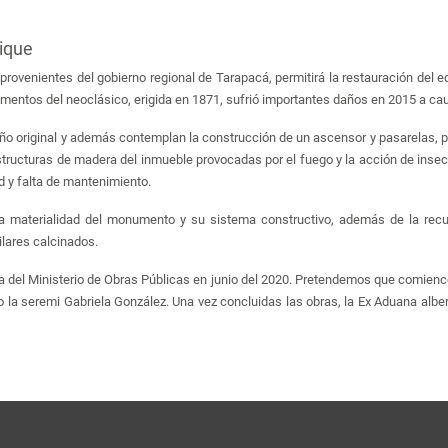
ique
provenientes del gobierno regional de Tarapacá, permitirá la restauración del 
ementos del neoclásico, erigida en 1871, sufrió importantes daños en 2015 a ca
seño original y además contemplan la construcción de un ascensor y pasarelas,
estructuras de madera del inmueble provocadas por el fuego y la acción de ins
d y falta de mantenimiento.
la materialidad del monumento y su sistema constructivo, además de la recupe
pilares calcinados.
ura del Ministerio de Obras Públicas en junio del 2020. Pretendemos que comien
 la seremi Gabriela González. Una vez concluidas las obras, la Ex Aduana alber