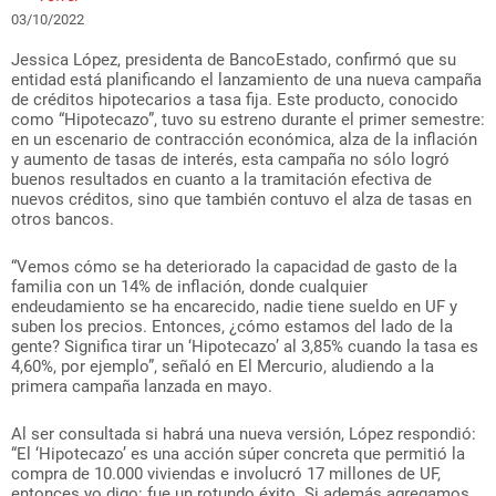
03/10/2022
Jessica López, presidenta de BancoEstado, confirmó que su
entidad está planificando el lanzamiento de una nueva campaña
de créditos hipotecarios a tasa fija. Este producto, conocido
como “Hipotecazo”, tuvo su estreno durante el primer semestre:
en un escenario de contracción económica, alza de la inflación
y aumento de tasas de interés, esta campaña no sólo logró
buenos resultados en cuanto a la tramitación efectiva de
nuevos créditos, sino que también contuvo el alza de tasas en
otros bancos.
“Vemos cómo se ha deteriorado la capacidad de gasto de la
familia con un 14% de inflación, donde cualquier
endeudamiento se ha encarecido, nadie tiene sueldo en UF y
suben los precios. Entonces, ¿cómo estamos del lado de la
gente? Significa tirar un ‘Hipotecazo’ al 3,85% cuando la tasa es
4,60%, por ejemplo”, señaló en El Mercurio, aludiendo a la
primera campaña lanzada en mayo.
Al ser consultada si habrá una nueva versión, López respondió:
“El ‘Hipotecazo’ es una acción súper concreta que permitió la
compra de 10.000 viviendas e involucró 17 millones de UF,
entonces yo digo: fue un rotundo éxito. Si además agregamos