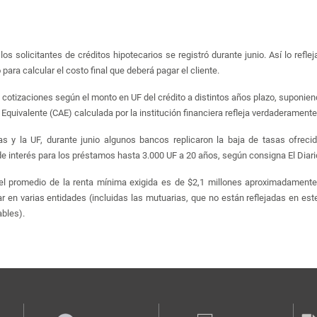
solicitantes de créditos hipotecarios se registró durante junio. Así lo refleja
ara calcular el costo final que deberá pagar el cliente.
 cotizaciones según el monto en UF del crédito a distintos años plazo, suponien
Equivalente (CAE) calculada por la institución financiera refleja verdaderamente l
as y la UF, durante junio algunos bancos replicaron la baja de tasas ofreci
e interés para los préstamos hasta 3.000 UF a 20 años, según consigna El Diari
 el promedio de la renta mínima exigida es de $2,1 millones aproximadament
 en varias entidades (incluidas las mutuarias, que no están reflejadas en este
ables).