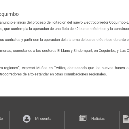
Coquimbo
unció el inicio del proceso de licitación del nuevo Electrocorredor Coquimbo-La
to, que contempla la operación de una flota de 42 buses eléctricos y la construc
r los contratos y partir con la operación del sistema de buses eléctricos durant
munas, conectando a los sectores El Llano y Sindempart, en Coquimbo, y Las Co
a regiones”, expresó Muñoz en Twitter, destacando que los nuevos buses con
rocorredores de alto estándar en otras conurbaciones regionales.
te
Mi cuenta
Noticias