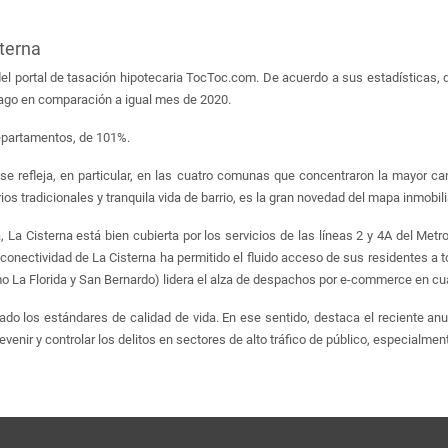
sterna
el portal de tasación hipotecaria TocToc.com. De acuerdo a sus estadísticas, d
iago en comparación a igual mes de 2020.
epartamentos, de 101%.
 refleja, en particular, en las cuatro comunas que concentraron la mayor can
os tradicionales y tranquila vida de barrio, es la gran novedad del mapa inmobil
 La Cisterna está bien cubierta por los servicios de las líneas 2 y 4A del Met
conectividad de La Cisterna ha permitido el fluido acceso de sus residentes a t
mo La Florida y San Bernardo) lidera el alza de despachos por e-commerce en cu
vado los estándares de calidad de vida. En ese sentido, destaca el reciente anu
nir y controlar los delitos en sectores de alto tráfico de público, especialment