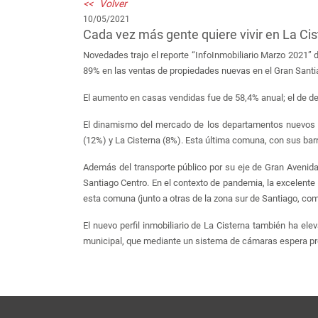
<< Volver
10/05/2021
Cada vez más gente quiere vivir en La Ci
Novedades trajo el reporte “InfoInmobiliario Marzo 2021” d
89% en las ventas de propiedades nuevas en el Gran Sant
El aumento en casas vendidas fue de 58,4% anual; el de d
El dinamismo del mercado de los departamentos nuevos se
(12%) y La Cisterna (8%). Esta última comuna, con sus barri
Además del transporte público por su eje de Gran Avenida,
Santiago Centro. En el contexto de pandemia, la excelente 
esta comuna (junto a otras de la zona sur de Santiago, co
El nuevo perfil inmobiliario de La Cisterna también ha ele
municipal, que mediante un sistema de cámaras espera preve