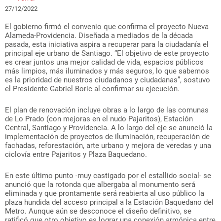
27/12/2022
El gobierno firmó el convenio que confirma el proyecto Nueva
Alameda-Providencia. Diseñada a mediados de la década
pasada, esta iniciativa aspira a recuperar para la ciudadanía el
principal eje urbano de Santiago. “El objetivo de este proyecto
es crear juntos una mejor calidad de vida, espacios públicos
más limpios, más iluminados y más seguros, lo que sabemos
es la prioridad de nuestros ciudadanos y ciudadanas”, sostuvo
el Presidente Gabriel Boric al confirmar su ejecución.
El plan de renovación incluye obras a lo largo de las comunas
de Lo Prado (con mejoras en el nudo Pajaritos), Estación
Central, Santiago y Providencia. A lo largo del eje se anunció la
implementación de proyectos de iluminación, recuperación de
fachadas, reforestación, arte urbano y mejora de veredas y una
ciclovía entre Pajaritos y Plaza Baquedano.
En este último punto -muy castigado por el estallido social- se
anunció que la rotonda que albergaba al monumento será
eliminada y que prontamente será reabierta al uso público la
plaza hundida del acceso principal a la Estación Baquedano del
Metro. Aunque aún se desconoce el diseño definitivo, se
ratificó que otro objetivo es lograr una conexión armónica entre