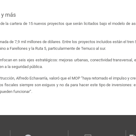
s y más
 de la cartera de 15 nuevos proyectos que serán licitados bajo el modelo de as
mada de 7,9 mil millones de dólares. Entre los proyectos incluidos están el tren 
no a Farellones y la Ruta 5, particularmente de Temuco al sur.
enfocan en seis ejes estratégicos: mejoras urbanas, conectividad transversal, 
en a la seguridad pública.
strucción, Alfredo Echavarría, valoró que el MOP “haya retomado el impulso y c
os fiscales siempre son exiguos y no da para hacer este tipo de inversiones: e
 pueden funcionar”.