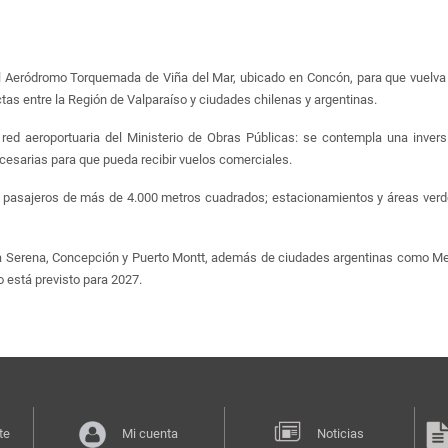
l Aeródromo Torquemada de Viña del Mar, ubicado en Concón, para que vuelva
ctas entre la Región de Valparaíso y ciudades chilenas y argentinas.
 red aeroportuaria del Ministerio de Obras Públicas: se contempla una inve
esarias para que pueda recibir vuelos comerciales.
de pasajeros de más de 4.000 metros cuadrados; estacionamientos y áreas verd
La Serena, Concepción y Puerto Montt, además de ciudades argentinas como Men
o está previsto para 2027.
te
Mi cuenta
Noticias