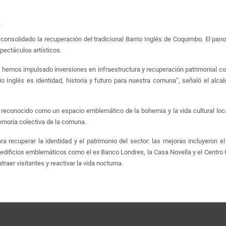
s
consolidado la recuperación del tradicional Barrio Inglés de Coquimbo. El pan
pectáculos artísticos.
 hemos impulsado inversiones en infraestructura y recuperación patrimonial co
o Inglés es identidad, historia y futuro para nuestra comuna”, señaló el alcald
 reconocido como un espacio emblemático de la bohemia y la vida cultural local
emoria colectiva de la comuna.
a recuperar la identidad y el patrimonio del sector: las mejoras incluyeron 
dificios emblemáticos como el ex Banco Londres, la Casa Novella y el Centro Cu
raer visitantes y reactivar la vida nocturna.