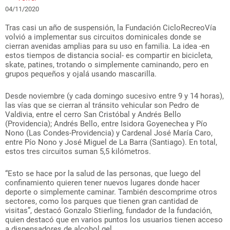
04/11/2020
Tras casi un año de suspensión, la Fundación CicloRecreoVía
volvió a implementar sus circuitos dominicales donde se
cierran avenidas amplias para su uso en familia. La idea -en
estos tiempos de distancia social- es compartir en bicicleta,
skate, patines, trotando o simplemente caminando, pero en
grupos pequeños y ojalá usando mascarilla.
Desde noviembre (y cada domingo sucesivo entre 9 y 14 horas),
las vías que se cierran al tránsito vehicular son Pedro de
Valdivia, entre el cerro San Cristóbal y Andrés Bello
(Providencia); Andrés Bello, entre Isidora Goyenechea y Pío
Nono (Las Condes-Providencia) y Cardenal José María Caro,
entre Pío Nono y José Miguel de La Barra (Santiago). En total,
estos tres circuitos suman 5,5 kilómetros.
“Esto se hace por la salud de las personas, que luego del
confinamiento quieren tener nuevos lugares donde hacer
deporte o simplemente caminar. También descomprime otros
sectores, como los parques que tienen gran cantidad de
visitas”, destacó Gonzalo Stierling, fundador de la fundación,
quien destacó que en varios puntos los usuarios tienen acceso
a dispensadores de alcohol gel.