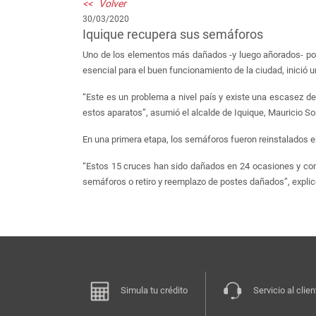
<< Volver
30/03/2020
Iquique recupera sus semáforos
Uno de los elementos más dañados -y luego añorados- por 
esencial para el buen funcionamiento de la ciudad, inició u
“Este es un problema a nivel país y existe una escasez d
estos aparatos”, asumió el alcalde de Iquique, Mauricio S
En una primera etapa, los semáforos fueron reinstalados e
“Estos 15 cruces han sido dañados en 24 ocasiones y co
semáforos o retiro y reemplazo de postes dañados”, explicó
Simula tu crédito
Servicio al clien