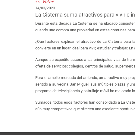
<< Volver
14/03/2023
La Cisterna suma atractivos para vivir e in
Durante esta década La Cisterna se ha ubicado consistente
cuando uno compra una propiedad en estas comunas para a
¿Qué factores explican el atractivo de La Cisterna para la
convierte en un lugar ideal para vivir, estudiar y trabajar. E
Aunque su expedito acceso a las principales vías de transp
oferta de servicios: colegios, centros de salud, supermerc
Para el amplio mercado del arriendo, un atractivo muy pro
sentido a su vecina San Miguel, sus múltiples plazas y una 
programa de televigilancia y patrullaje móvil ha mejorado 
Sumados, todos esos factores han consolidado a La Cistern
aún muy competitivos que ofrecen una excelente oportunid