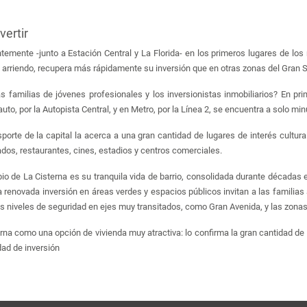
vertir
mente -junto a Estación Central y La Florida- en los primeros lugares de los r
rriendo, recupera más rápidamente su inversión que en otras zonas del Gran S
s familias de jóvenes profesionales y los inversionistas inmobiliarios? En pri
n auto, por la Autopista Central, y en Metro, por la Línea 2, se encuentra a solo m
orte de la capital la acerca a una gran cantidad de lugares de interés cultural
ados, restaurantes, cines, estadios y centros comerciales.
pio de La Cisterna es su tranquila vida de barrio, consolidada durante décadas
renovada inversión en áreas verdes y espacios públicos invitan a las familias a d
los niveles de seguridad en ejes muy transitados, como Gran Avenida, y las zona
a como una opción de vivienda muy atractiva: lo confirma la gran cantidad de 
ad de inversión