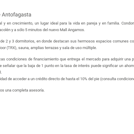
de Antofagasta
ial y en crecimiento, un lugar ideal para la vida en pareja y en familia. Con
lacolén y a sólo 5 minutos del nuevo Mall Angamos.
 de 2 y 3 dormitorios, en donde destacan sus hermosos espacios comunes c
door (TRX), sauna, amplias terrazas y sala de uso múltiple.
as condiciones de financiamiento que entrega el mercado para adquirir una p
e señalar que la baja de 1 punto en la tasa de interés puede significar un aho
l.
idad de acceder a un crédito directo de hasta el 10% del pie (consulta condicion
mos una completa asesoría.