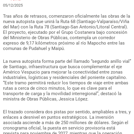
05/12/2025
Tras años de retrasos, comenzaron oficialmente las obras de la
nueva autopista que unirá la Ruta 68 (Santiago-Valparaíso/Viña
del Mar) con la Ruta 78 (Santiago-San Antonio/Litoral Central).
El proyecto, ejecutado por el Grupo Costanera bajo concesión
del Ministerio de Obras Públicas, contempla un corredor
expreso de 9,17 kilómetros próximo al río Mapocho entre las
comunas de Pudahuel y Maipú.
La nueva autopista forma parte del llamado “segundo anillo vial”
de Santiago, infraestructura que busca complementar el eje
Américo Vespucio para mejorar la conectividad entre zonas
industriales, logísticas y residenciales del poniente capitalino.
“Este tramo permitirá reducir los tiempos de viaje entre ambas
rutas a cerca de cinco minutos, lo que es clave para el
transporte de carga y la movilidad interregional”, destacó la
ministra de Obras Públicas, Jessica López.
El trazado considera dos pistas por sentido, ampliables a tres, y
enlaces a desnivel en puntos estratégicos. La inversión
asociada asciende a más de 250 millones de dólares. Según el
cronograma oficial, la puesta en servicio provisoria está
prevista para noviembre de 2027, mientras que la operación