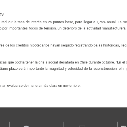
és
 reducir la tasa de interés en 25 puntos base, para llegar a 1,75% anual. La me
r importantes focos de tensión, un deterioro de la actividad manufacturera, la
nterés de los créditos hipotecarios hayan seguido registrando bajas históricas, 
s que podría tener la crisis social desatada en Chile durante octubre. “En el co
mediano plazo será importante la magnitud y velocidad de la reconstrucción, el 
podrían evaluarse de manera más clara en noviembre.