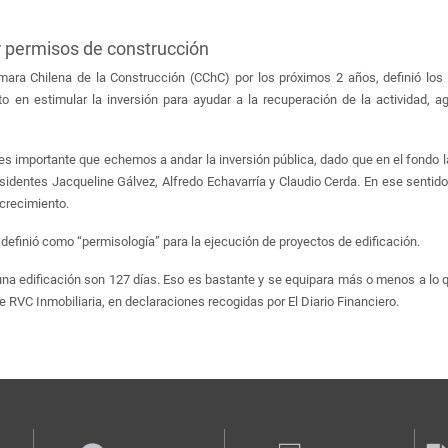
r permisos de construcción
ara Chilena de la Construcción (CChC) por los próximos 2 años, definió los l
 en estimular la inversión para ayudar a la recuperación de la actividad, ag
s importante que echemos a andar la inversión pública, dado que en el fondo la
identes Jacqueline Gálvez, Alfredo Echavarría y Claudio Cerda. En ese sentido, 
 crecimiento.
e definió como “permisología” para la ejecución de proyectos de edificación.
na edificación son 127 días. Eso es bastante y se equipara más o menos a lo qu
 RVC Inmobiliaria, en declaraciones recogidas por El Diario Financiero.