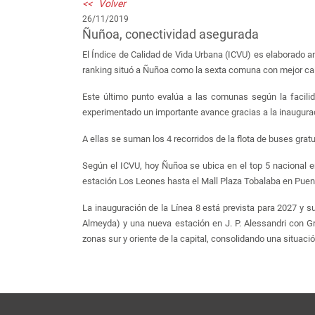
<< Volver
26/11/2019
Ñuñoa, conectividad asegurada
El Índice de Calidad de Vida Urbana (ICVU) es elaborado an
ranking situó a Ñuñoa como la sexta comuna con mejor calid
Este último punto evalúa a las comunas según la facili
experimentado un importante avance gracias a la inaugurac
A ellas se suman los 4 recorridos de la flota de buses grat
Según el ICVU, hoy Ñuñoa se ubica en el top 5 nacional e
estación Los Leones hasta el Mall Plaza Tobalaba en Puent
La inauguración de la Línea 8 está prevista para 2027 y
Almeyda) y una nueva estación en J. P. Alessandri con Gr
zonas sur y oriente de la capital, consolidando una situaci