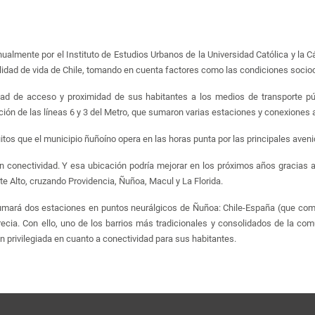
ualmente por el Instituto de Estudios Urbanos de la Universidad Católica y la 
ad de vida de Chile, tomando en cuenta factores como las condiciones sociocult
dad de acceso y proximidad de sus habitantes a los medios de transporte pú
ión de las líneas 6 y 3 del Metro, que sumaron varias estaciones y conexiones 
uitos que el municipio ñuñoíno opera en las horas punta por las principales aveni
n conectividad. Y esa ubicación podría mejorar en los próximos años gracias a 
e Alto, cruzando Providencia, Ñuñoa, Macul y La Florida.
 sumará dos estaciones en puntos neurálgicos de Ñuñoa: Chile-España (que com
ecia. Con ello, uno de los barrios más tradicionales y consolidados de la comu
ón privilegiada en cuanto a conectividad para sus habitantes.