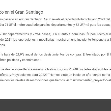
ico en el Gran Santiago
o pasado en el Gran Santiago. Así lo revela el reporte InfoInmobiliario 2021 de
egó a 71 UF el metro cuadrado para los departamentos y 62 UF/m2 para las casas,
(26.502 departamentos y 7.264 casas). En cuanto a comunas, Ñuñoa lideró el 
 de 2021 las operaciones inmobiliarias mostraron una incipiente tendencia a la
rios.
 la baja de 21,9% anual de los desistimientos de compra. Entrevistado por El 
mbres políticas y económicas.
rme destaca que llegó a máximos históricos, con 71.248 unidades disponibles al 
oferta. ¿Proyecciones para 2022? “Hemos visto un inicio de año donde se ha
núe con los niveles de restricciones que hemos visto últimamente”, proyectó Val