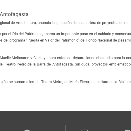
 Antofagasta
egional de Arquitectura, anunció la ejecución de una cartera de proyectos de res
s por el Día del Patrimonio, marca un importante paso en el cuidado y conservaci
os del programa “Puesta en Valor del Patrimonio” del Fondo Nacional de Desarr
uelle Melbourne y Clark, y ahora estamos desarrollando el estudio para la co
el Teatro Pedro de la Barra de Antofagasta. Sin duda, proyectos emblemáticos
ión se suman a los del Teatro Metro, de María Elena; la apertura de la Bibliotec