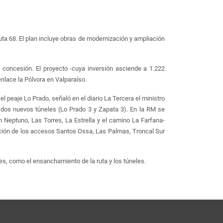
uta 68. El plan incluye obras de modernización y ampliación
concesión. El proyecto -cuya inversión asciende a 1.222
nlace la Pólvora en Valparaíso.
l peaje Lo Prado, señaló en el diario La Tercera el ministro
y dos nuevos túneles (Lo Prado 3 y Zapata 3). En la RM se
n Neptuno, Las Torres, La Estrella y el camino La Farfana-
ación de los accesos Santos Ossa, Las Palmas, Troncal Sur
es, como el ensanchamiento de la ruta y los túneles.