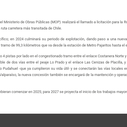
l Ministerio de Obras Públicas (MOP) realizará el llamado a licitación para la R
 ruta carretera más transitada de Chile.
ífico; en 2024 culminará su periodo de explotación, dando paso a una nueva 
ramo de 99,3 kilómetros que va desde la estación de Metro Pajaritos hasta el e
o 4 pistas por lado en el congestionado tramo entre el enlace Costanera Norte y e
e de dos vías entre el peaje Lo Prado y el enlace Las Cenizas de Placilla, 
 Pudahuel -que ya cumplieron su vida útil- y se conectarán las vías locales e
e Valparaíso, la nueva concesión también se encargará de la mantención y oper
bieran comenzar en 2025; para 2027 se proyecta el inicio de los trabajos mayor