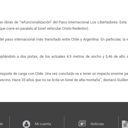
las obras de “refuncionalización” del Paso Internacional Los Libertadores. Esta
ue corre en paralelo al túnel vehicular Cristo Redentor).
 del paso internacional más transitado entre Chile y Argentina. En particular, la 
mpliándolo a dos pistas, de los actuales 4,9 metros de ancho y 5,46 de alto
sporte de carga con Chile. Una vez concluido va a tener un impacto enorme para 
 vecino. Hace 35 años que no se licita un túnel de alta montaña”, destacó Guille
te
Mi cuenta
Noticias