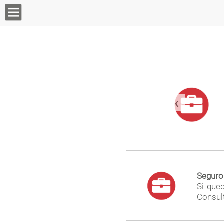
‹
Seguro
Si que
Consult