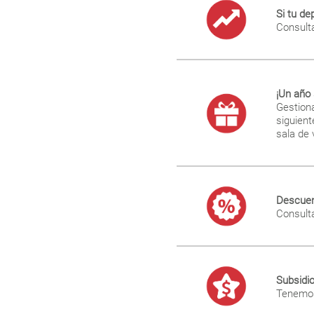
Si tu de
Consult
¡Un año 
Gestion
siguien
sala de
Descuen
Consult
Subsidio
Tenemos