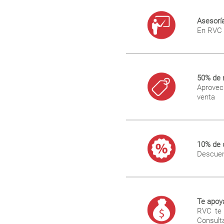
Asesorí
En RVC 
50% de r
Aprovec
venta
10% de d
Descuent
Te apoy
RVC te 
Consulta