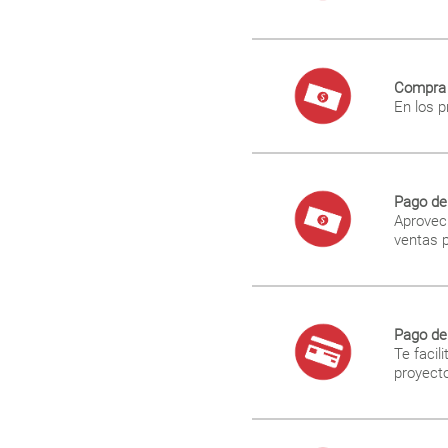
Compra 
En los 
Pago de 
Aprovech
ventas p
Pago del
Te facil
proyect