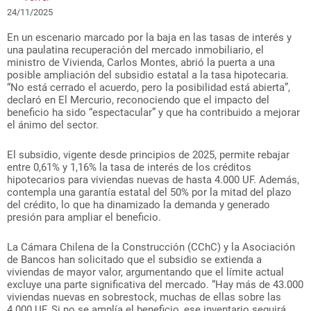
24/11/2025
En un escenario marcado por la baja en las tasas de interés y
una paulatina recuperación del mercado inmobiliario, el
ministro de Vivienda, Carlos Montes, abrió la puerta a una
posible ampliación del subsidio estatal a la tasa hipotecaria.
“No está cerrado el acuerdo, pero la posibilidad está abierta”,
declaró en El Mercurio, reconociendo que el impacto del
beneficio ha sido “espectacular” y que ha contribuido a mejorar
el ánimo del sector.
El subsidio, vigente desde principios de 2025, permite rebajar
entre 0,61% y 1,16% la tasa de interés de los créditos
hipotecarios para viviendas nuevas de hasta 4.000 UF. Además,
contempla una garantía estatal del 50% por la mitad del plazo
del crédito, lo que ha dinamizado la demanda y generado
presión para ampliar el beneficio.
La Cámara Chilena de la Construcción (CChC) y la Asociación
de Bancos han solicitado que el subsidio se extienda a
viviendas de mayor valor, argumentando que el límite actual
excluye una parte significativa del mercado. “Hay más de 43.000
viviendas nuevas en sobrestock, muchas de ellas sobre las
4.000 UF. Si no se amplía el beneficio, ese inventario seguirá