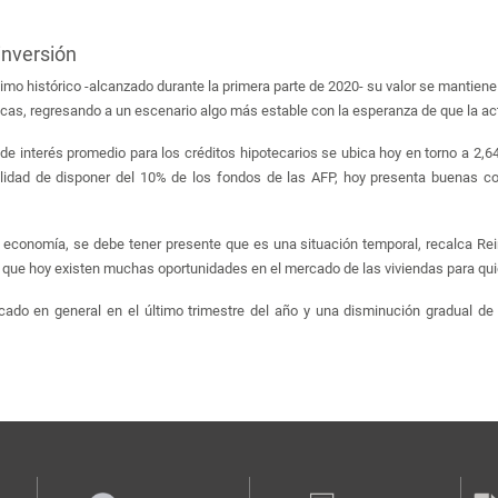
inversión
ínimo histórico -alcanzado durante la primera parte de 2020- su valor se mantie
cas, regresando a un escenario algo más estable con la esperanza de que la act
de interés promedio para los créditos hipotecarios se ubica hoy en torno a 2,6
bilidad de disponer del 10% de los fondos de las AFP, hoy presenta buenas 
a economía, se debe tener presente que es una situación temporal, recalca Rein
ca que hoy existen muchas oportunidades en el mercado de las viviendas para quie
do en general en el último trimestre del año y una disminución gradual de l