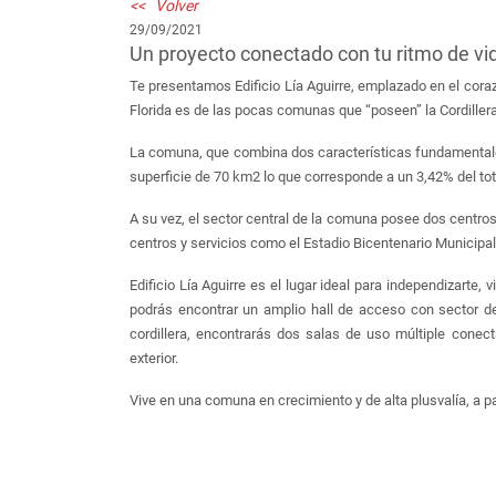
<< Volver
29/09/2021
Un proyecto conectado con tu ritmo de vi
Te presentamos Edificio Lía Aguirre, emplazado en el coraz
Florida es de las pocas comunas que “poseen” la Cordillera
La comuna, que combina dos características fundamentales
superficie de 70 km2 lo que corresponde a un 3,42% del tota
A su vez, el sector central de la comuna posee dos centro
centros y servicios como el Estadio Bicentenario Municipal
Edificio Lía Aguirre es el lugar ideal para independizarte
podrás encontrar un amplio hall de acceso con sector de 
cordillera, encontrarás dos salas de uso múltiple cone
exterior.
Vive en una comuna en crecimiento y de alta plusvalía, a p