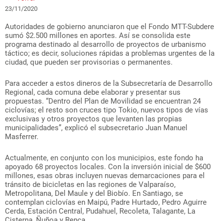
23/11/2020
Autoridades de gobierno anunciaron que el Fondo MTT-Subdere
sumó $2.500 millones en aportes. Así se consolida este
programa destinado al desarrollo de proyectos de urbanismo
táctico; es decir, soluciones rápidas a problemas urgentes de la
ciudad, que pueden ser provisorias o permanentes.
Para acceder a estos dineros de la Subsecretaría de Desarrollo
Regional, cada comuna debe elaborar y presentar sus
propuestas. “Dentro del Plan de Movilidad se encuentran 24
ciclovías; el resto son cruces tipo Tokio, nuevos tipos de vías
exclusivas y otros proyectos que levanten las propias
municipalidades”, explicó el subsecretario Juan Manuel
Masferrer.
Actualmente, en conjunto con los municipios, este fondo ha
apoyado 68 proyectos locales. Con la inversión inicial de $600
millones, esas obras incluyen nuevas demarcaciones para el
tránsito de bicicletas en las regiones de Valparaíso,
Metropolitana, Del Maule y del Biobío. En Santiago, se
contemplan ciclovías en Maipú, Padre Hurtado, Pedro Aguirre
Cerda, Estación Central, Pudahuel, Recoleta, Talagante, La
Cisterna, Ñuñoa y Renca.