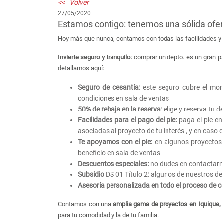
<< Volver
27/05/2020
Estamos contigo: tenemos una sólida ofert
Hoy más que nunca, contamos con todas las facilidades y 
Invierte seguro y tranquilo:
comprar un depto. es un gran p
detallamos aquí:
Seguro de cesantía:
este seguro cubre el mon
condiciones en sala de ventas
50% de rebaja en la reserva:
elige y
reserva tu d
Facilidades para el pago del pie:
paga el pie en
asociadas al proyecto de tu interés , y en caso
Te apoyamos con el pie:
en algunos proyectos
beneficio en sala de ventas
Descuentos especiales:
no dudes en contactarn
Subsidio
DS 01 Título 2
:
algunos de nuestros d
Asesoría personalizada en todo el proceso de 
Contamos con una
amplia gama de proyectos en Iquique, 
para tu comodidad y la de tu familia.