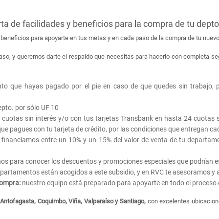
a de facilidades y beneficios para la compra de tu depto
beneficios para apoyarte en tus metas y
en cada paso de la compra de tu nuevo
aso, y queremos darte el respaldo que necesitas para hacerlo con completa seg
to que hayas pagado por el pie en caso de que quedes sin trabajo, po
epto. por sólo UF 10
 cuotas sin interés y/o con tus tarjetas Transbank en hasta 24 cuotas s
 que pagues con tu tarjeta de crédito, por las condiciones que entregan ca
financiamos entre un 10% y un 15% del valor de venta de tu departame
os para conocer los descuentos y promociones especiales que podrían 
epartamentos están acogidos a este subsidio, y en RVC te asesoramos 
compra:
nuestro equipo está preparado para apoyarte en todo el proceso
Antofagasta, Coquimbo, Viña, Valparaíso y Santiago,
con excelentes ubicacione