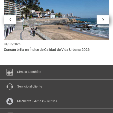
‹
›
04/05/2026
22
Concón brilla en Índice de Calidad de Vida Urbana 2026
Su
c
Simula tu crédito
Servicio al cliente
Mi cuenta -
Acceso Clientes