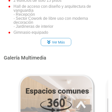
2 edificios de solo 15 pisos
Hall de acceso con diseño y arquitectura de
vanguardia
- Recepción
- Sector Cowork de libre uso con moderna
decoración
- Jardineras de interior
Gimnasio equipado
Sala para lavado y secado en cada torre
Ver Más
Sala de uso múltiple con moderna decoración
Quinchos en cubierta en cada edificio
Bodega E-Commerce
Galería Multimedia
Bicicleteros
Accesos controlados por CCTV
Conserjería las 24 hrs.
Portón vehicular automático
Instalación de citofonía inalámbrica conectada a
conserjería (por App móvil)
Equipo electrógeno de emergencia