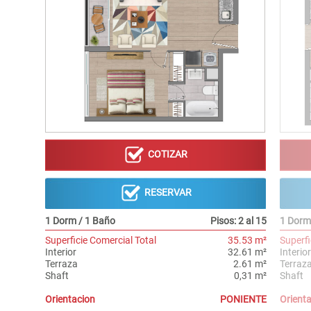
COTIZAR
RESERVAR
1 Dorm / 1 Baño
Pisos: 2 al 15
1 Dorm
Superficie Comercial Total
35.53 m²
Superfi
Interior
32.61 m²
Interior
Terraza
2.61 m²
Terraz
Shaft
0,31 m²
Shaft
Orientacion
PONIENTE
Orient