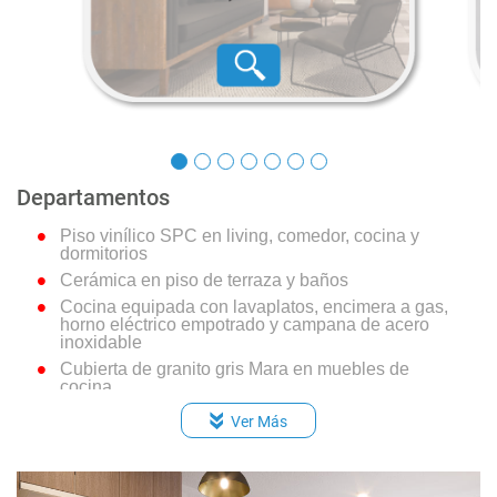
Departamentos
Piso vinílico SPC en living, comedor, cocina y
dormitorios
Cerámica en piso de terraza y baños
Cocina equipada con lavaplatos, encimera a gas,
horno eléctrico empotrado y campana de acero
inoxidable
Cubierta de granito gris Mara en muebles de
cocina
Dormitorio principal en suite
Ver Más
Espacio y conexión para lavadora en todos los
departamentos
Calefont individual en cada departamento