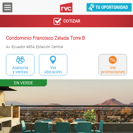
COTIZAR
Condominio Francisco Zelada Torre B
Av. Ecuador 4854, Estación Central
Asesoría
Ver
Ver
y ventas
ubicación
promociones
EN VERDE