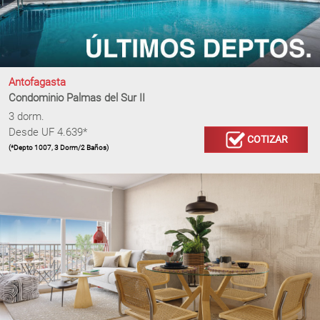
Antofagasta
Condominio Palmas del Sur II
3 dorm.
Desde UF 4.639*
COTIZAR
(*Depto 1007, 3 Dorm/2 Baños)