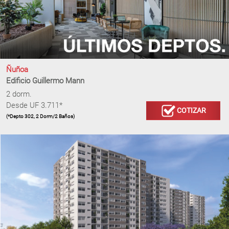
Ñuñoa
Edificio Guillermo Mann
2 dorm.
Desde UF 3.711*
COTIZAR
(*Depto 302, 2 Dorm/2 Baños)