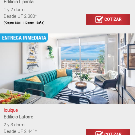
Edificio Liparita
1 y 2 dorm.
Desde UF 2.380*
COTIZAR
(*Depto 1201, 1 Dorm/1 Baño)
Iquique
Edificio Latorre
2 y 3 dorm.
Desde UF 2.441*
COTIZAR