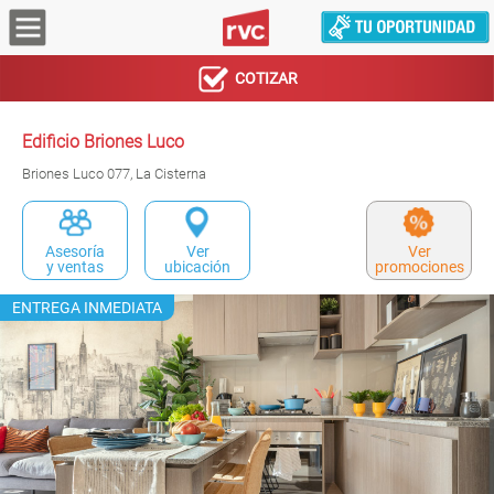
COTIZAR
Edificio Briones Luco
Briones Luco 077, La Cisterna
Asesoría
Ver
Ver
y ventas
ubicación
promociones
ENTREGA INMEDIATA