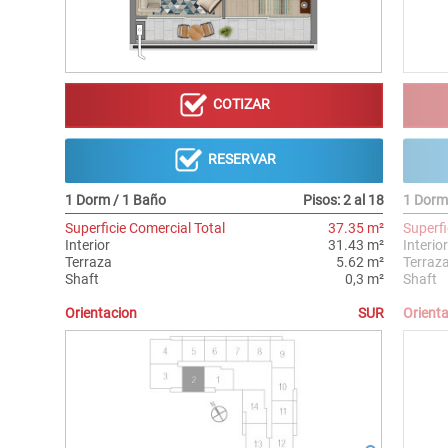
COTIZAR
RESERVAR
1 Dorm / 1 Baño
Pisos: 2 al 18
1 Dorm
Superficie Comercial Total
37.35 m²
Superfi
Interior
31.43 m²
Interior
Terraza
5.62 m²
Terraz
Shaft
0,3 m²
Shaft
Orientacion
SUR
Orient