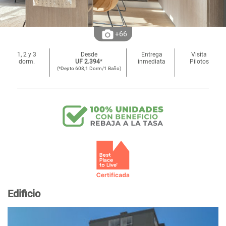
+66
1, 2 y 3
Desde
Entrega
Visita
dorm.
UF 2.394
*
inmediata
Pilotos
(*Depto 608,1 Dorm/1 Baño)
Edificio