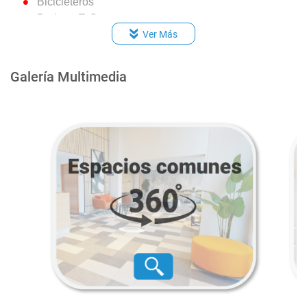
Bicicleteros
Bodega E-Commerce
Juegos infantiles
Ver Más
Sala para lavado y secado
3 ascensores
Galería Multimedia
Accesos controlados por circuito cerrado de TV
Conserjería las 24 horas
Portón vehicular automático
Alarma en puerta de acceso en todos los
departamentos
Instalación de citofonía conectada a conserjería
Equipo electrógeno de emergencia en
subterráneo