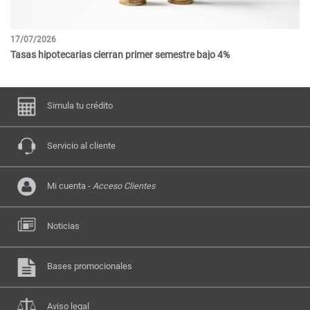
17/07/2026
08
Tasas hipotecarias cierran primer semestre bajo 4%
Ba
Simula tu crédito
Servicio al cliente
Mi cuenta -
Acceso Clientes
Noticias
Bases promocionales
Aviso legal