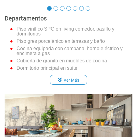
Departamentos
Piso vinílico SPC en living comedor, pasillo y
dormitorios
Piso gres porcelánico en terrazas y baño
Cocina equipada con campana, horno eléctrico y
encimera a gas
Cubierta de granito en muebles de cocina
Dormitorio principal en suite
Vanitorios con mueble y cubierta de loza vítrea
Ver Más
Muros con papel mural en living y dormitorios
Muros con porcelanato en cocina
Muros con cerámica en baños
Ventanas con marco PVC
Espacio y conexión para lavadora en todos los
departamentos
Calefont individual