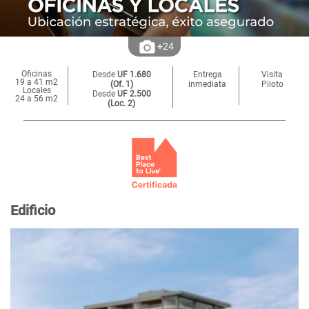
+24
Oficinas
Desde
UF 1.680
Entrega
Visita
19 a 41 m2
(Of. 1)
inmediata
Piloto
Locales
Desde
UF 2.500
24 a 56 m2
(Loc. 2)
Edificio