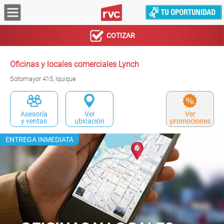
COTIZAR
Oficinas y locales comerciales Lynch
Sotomayor 415, Iquique
Asesoría
Ver
Ver
y ventas
ubicación
promociones
ENTREGA INMEDIATA