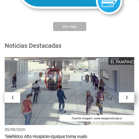
Ver más
Noticias Destacadas
‹
›
05/08/2026
29
Teleférico Alto Hospicio-Iquique toma vuelo
Ta