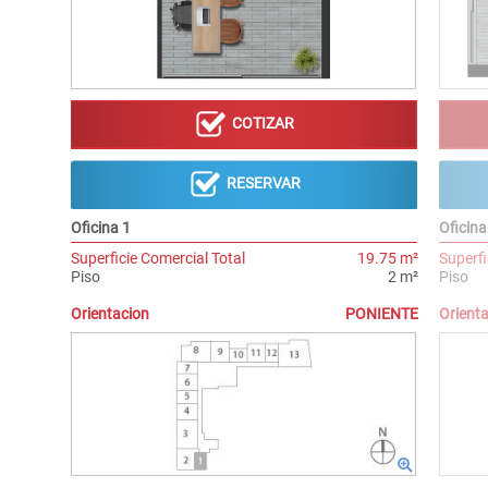
COTIZAR
RESERVAR
Oficina 1
Oficina
Superficie Comercial Total
19.75 m²
Superfi
Piso
2 m²
Piso
Orientacion
PONIENTE
Orient