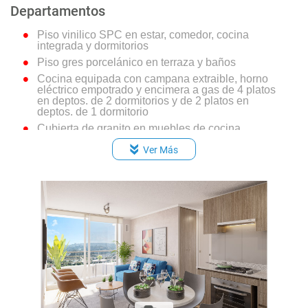
Departamentos
Piso vinilico SPC en estar, comedor, cocina
integrada y dormitorios
Piso gres porcelánico en terraza y baños
Cocina equipada con campana extraible, horno
eléctrico empotrado y encimera a gas de 4 platos
en deptos. de 2 dormitorios y de 2 platos en
deptos. de 1 dormitorio
Cubierta de granito en muebles de cocina
Dormitorio principal en suite
Ver Más
Vanitorios en melamina con cubierta de losa
blanca modelo mosaico línea Ermes
Espacio y conexión para lavadora en todos los
departamentos
Calefont individual de tiro forzado