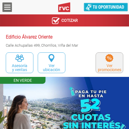
COTIZAR
Edificio Álvarez Oriente
Calle Achupallas 499, Chorrillos, Viña del Mar
Asesoría
Ver
Ver
y ventas
ubicación
promociones
EN VERDE