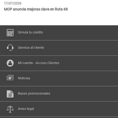
17/07/2026
30
MOP anuncia mejoras clave en Ruta 68
Pa
Simula tu crédito
Servicio al cliente
Mi cuenta -
Acceso Clientes
Noticias
Bases promocionales
Aviso legal