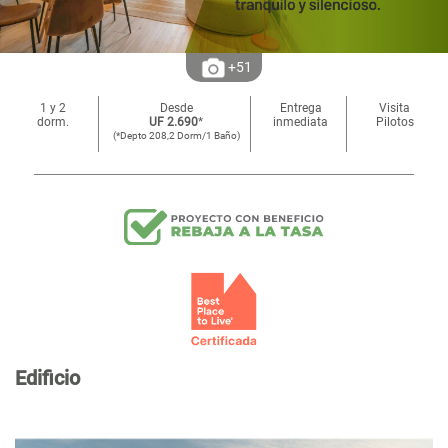
+51
1 y 2
Desde
Entrega
Visita
dorm.
UF 2.690
*
inmediata
Pilotos
(*Depto 208,2 Dorm/1 Baño)
Edificio