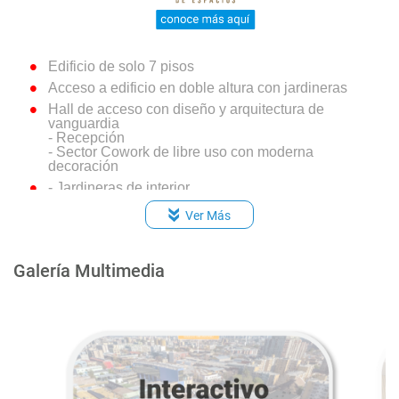
Edificio de solo 7 pisos
Acceso a edificio en doble altura con jardineras
Hall de acceso con diseño y arquitectura de
vanguardia
- Recepción
- Sector Cowork de libre uso con moderna
decoración
- Jardineras de interior
Amplia sala de uso múltiple equipada con
Ver Más
sectores de estar y mesas
Quinchos con terraza panorámica en último piso
Gimnasio equipado
Galería Multimedia
Sala para lavado y secado
Bodega E-Commerce
Bicicleteros
Estacionamiento de visitas
Accesos controlados por CCTV
Conserjería las 24 horas