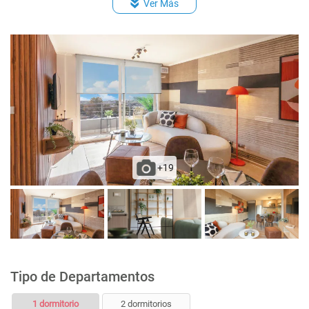
Ver Más
Espacio y conexión para lavadora en todos los
departamentos
Calefont individual en deptos. del 2° al 7° piso, y
termo en deptos. del primer piso
+19
Tipo de Departamentos
1 dormitorio
2 dormitorios