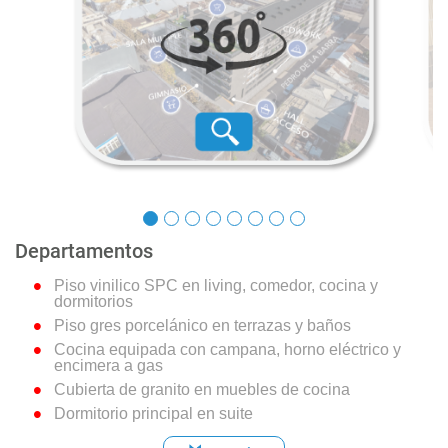
Portón vehicular automático
Alarma en puertas y ventanas hasta el 3° piso
Citofonía inalámbrica que conecta en tiempo real
a conserjería y residentes a través de app móvil
Control de acceso seguro y ágil, gestionado por una
app móvil
Equipo electrógeno de emergencia
Departamentos
Piso vinilico SPC en living, comedor, cocina y
dormitorios
Piso gres porcelánico en terrazas y baños
Cocina equipada con campana, horno eléctrico y
encimera a gas
Cubierta de granito en muebles de cocina
Dormitorio principal en suite
Cubierta de Loza Vítrea en vanitorio de baños