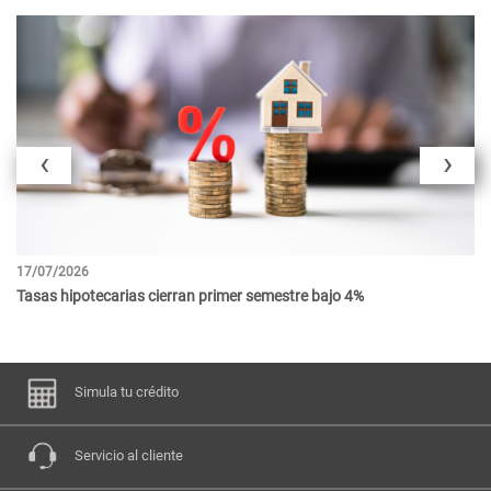
‹
›
17/07/2026
08
Tasas hipotecarias cierran primer semestre bajo 4%
Ba
Simula tu crédito
Servicio al cliente