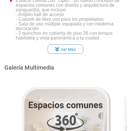
Edificio cuenta con "Open", un nuevo concepto de
espacios comunes con diseño y arquitectura de
vanguardia, que incluye:
- Amplio hall de acceso
- Cowork de libre uso para los propietarios
- Sala de uso múltiple equipada y con moderna
decoración
- 2 quinchos en cubierta de piso 26 con terraza
habitable y vista panorámica a la ciudad
Gimnasio equipado
Ver Más
Sala de lavado y secado equipada
Bodega E-commerce
Bicicleteros
Galería Multimedia
3 ascensores
Accesos controlados por circuito cerrado de TV
Conserjería las 24 hrs
Portón vehicular automático
Alarmas en puertas y ventanas hasta el piso 3
Citofonía inalámbrica que conecta en tiempo real
a conserjería y residentes a través de app móvil
Control de acceso seguro y ágil, gestionado por
una app móvil