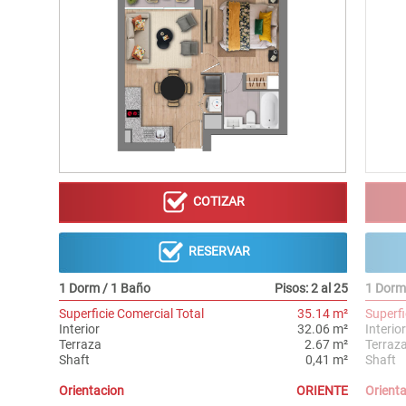
COTIZAR
RESERVAR
1 Dorm / 1 Baño
Pisos: 2 al 25
1 Dorm
Superficie Comercial Total
35.14 m²
Superfi
Interior
32.06 m²
Interior
Terraza
2.67 m²
Terraz
Shaft
0,41 m²
Shaft
Orientacion
ORIENTE
Orient