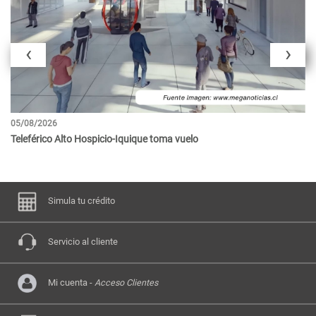
‹
›
05/08/2026
29
Teleférico Alto Hospicio-Iquique toma vuelo
Ta
Simula tu crédito
Servicio al cliente
Mi cuenta -
Acceso Clientes