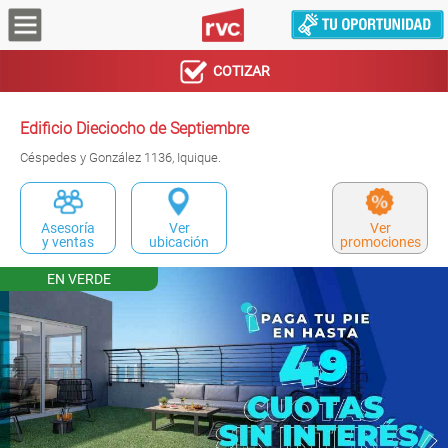
COTIZAR
Edificio Dieciocho de Septiembre
Céspedes y González 1136, Iquique.
Asesoría
Ver
Ver
y ventas
ubicación
promociones
EN VERDE