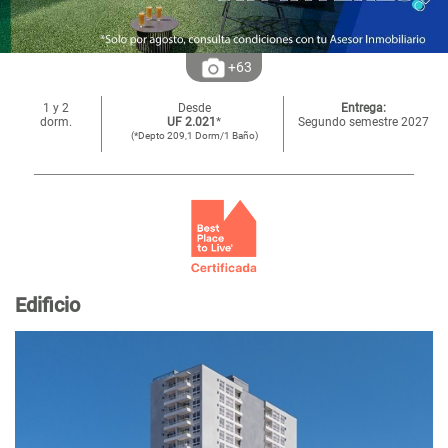
+63
1 y 2
Desde
Entrega:
dorm.
UF 2.021
*
Segundo semestre 2027
(*Depto 209,1 Dorm/1 Baño)
Edificio