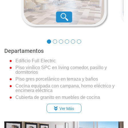
Equipo electrógeno de emergencia
Departamentos
Edificio Full Electric
Piso vinílico SPC en living comedor, pasillo y
dormitorios
Piso gres porcelánico en terraza y baños
Cocina equipada con campana, horno eléctrico y
encimera eléctrica
Cubierta de granito en muebles de cocina
Dormitorio principal en suite
Ver Más
Vanitorios en baños con mueble y cubierta de loza
vítrea
Muros con papel mural