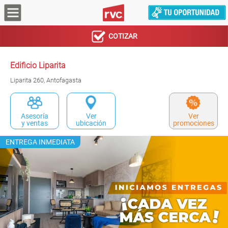
COTIZAR
Edificio Liparita
Liparita 260, Antofagasta
Asesoría
Ver
Ver
y ventas
ubicación
promociones
ENTREGA INMEDIATA