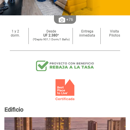
+76
1 y 2
Desde
Entrega
Visita
dorm.
UF 2.380
*
inmediata
Pilotos
(*Depto 901,1 Dorm/1 Baño)
Edificio