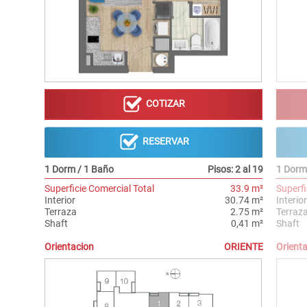
COTIZAR
RESERVAR
1 Dorm / 1 Baño
Pisos: 2 al 19
1 Dorm
Superficie Comercial Total
33.9 m²
Superfi
Interior
30.74 m²
Interior
Terraza
2.75 m²
Terraz
Shaft
0,41 m²
Shaft
Orientacion
ORIENTE
Orient