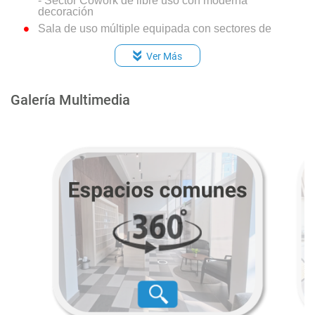
- Sector Cowork de libre uso con moderna
decoración
Sala de uso múltiple equipada con sectores de
estar y mesas
2 quinchos con vista panorámica en último piso
Ver Más
Gimnasio equipado
Sala para lavado y secado
Galería Multimedia
Bodega E-Commerce
3 ascensores
Bicicleteros
Accesos controlados por CCTV
Conserjería las 24 horas
Portón vehicular automático
Alarma en puertas y ventanas hasta el 3° piso
Citofonía inalámbrica que conecta en tiempo real
a conserjería y residentes a través de app móvil
Control de acceso seguro y ágil, gestionado por
una app móvil
Equipo electrógeno de emergencia