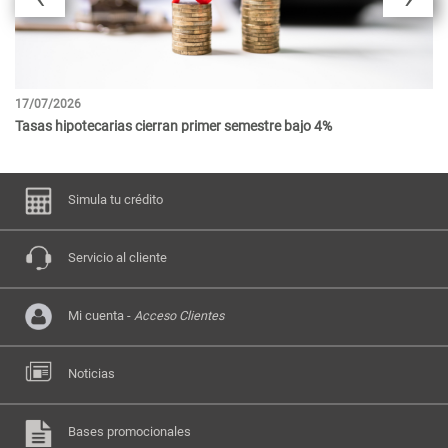
17/07/2026
08
Tasas hipotecarias cierran primer semestre bajo 4%
Ba
Simula tu crédito
Servicio al cliente
Mi cuenta -
Acceso Clientes
Noticias
Bases promocionales